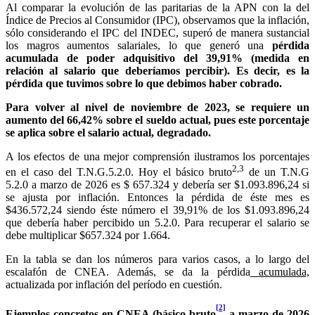
Al comparar la evolución de las paritarias de la APN con la del
Índice de Precios al Consumidor (IPC), observamos que la inflación,
sólo considerando el IPC del INDEC, superó de manera sustancial
los magros aumentos salariales, lo que generó una
pérdida
acumulada de poder adquisitivo del 39,91% (medida en
relación al salario que deberíamos percibir). Es decir, es la
pérdida que tuvimos sobre lo que debimos haber cobrado.
Para volver al nivel de noviembre de 2023, se requiere un
aumento del 66,42% sobre el sueldo actual, pues este porcentaje
se aplica sobre el salario actual, degradado.
A los efectos de una mejor comprensión ilustramos los porcentajes
2,3
en el caso del T.N.G.5.2.0. Hoy el básico bruto
de un T.N.G
5.2.0 a marzo de 2026 es $ 657.324 y debería ser $1.093.896,24 si
se ajusta por inflación. Entonces la pérdida de éste mes es
$436.572,24
siendo éste
número
el 39,91% de los $1.093.896,24
que debería haber percibido un 5.2.0. Para recuperar el salario se
debe multiplicar $657.324 por 1.664.
En la tabla se dan los números para varios casos, a lo largo del
escalafón de CNEA. Además, se da la pérdida
acumulada,
actualizada por inflación del período en cuestión.
[2]
Ejemplos concretos en CNEA (básico bruto
a marzo de 2026