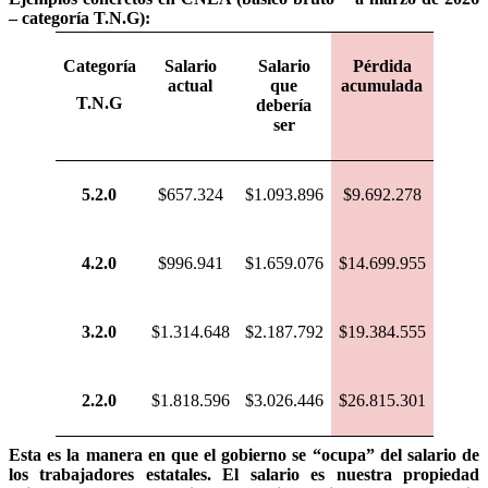
– categoría T.N.G):
Categoría
Salario
Salario
Pérdida
actual
que
acumulada
T.N.G
debería
ser
5.2.0
$657.324
$1.093.896
$9.692.278
4.2.0
$996.941
$1.659.076
$14.699.955
3.2.0
$1.314.648
$2.187.792
$19.384.555
2.2.0
$1.818.596
$3.026.446
$26.815.301
Esta es la manera en que el gobierno se “ocupa” del salario de
los trabajadores estatales. El salario es nuestra propiedad