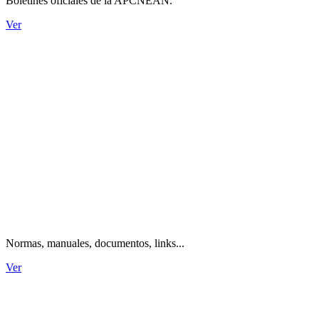
Boletines oficiales de la APCNEAN.
Ver
Información técnica.
Normas, manuales, documentos, links...
Ver