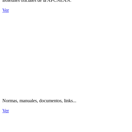
Boletines oficiales de la APCNEAN.
Ver
Información técnica.
Normas, manuales, documentos, links...
Ver