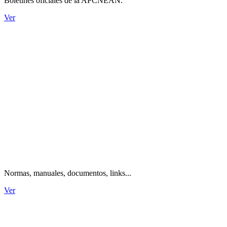
Boletines oficiales de la APCNEAN.
Ver
Información técnica.
Normas, manuales, documentos, links...
Ver