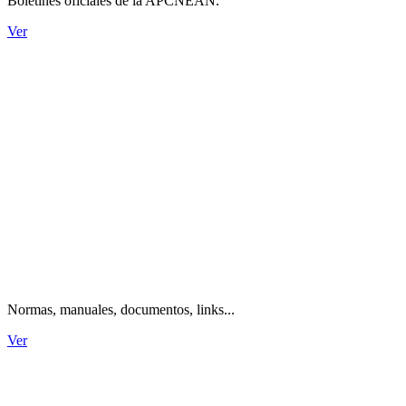
Boletines oficiales de la APCNEAN.
Ver
Información técnica.
Normas, manuales, documentos, links...
Ver